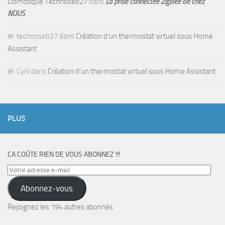
Domotique Technoseb27
dans
La prise connectée ZigBee de chez
NOUS
technoseb27
dans
Création d’un thermostat virtuel sous Home
Assistant
Cyril
dans
Création d’un thermostat virtuel sous Home Assistant
PLUS
CA COÛTE RIEN DE VOUS ABONNEZ !!!
Votre
adresse
Abonnez-vous
e-
mail
Rejoignez les 194 autres abonnés