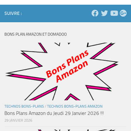
SUIVRE :
BONS PLAN AMAZON ET DOMADOO
TECHNOS BONS-PLANS
/
TECHNOS BONS-PLANS AMAZON
Bons Plans Amazon du Jeudi 29 Janvier 2026 !!!
29 JANVIER 2026