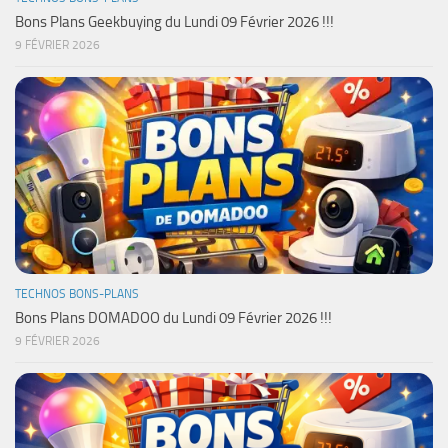
Bons Plans Geekbuying du Lundi 09 Février 2026 !!!
9 FÉVRIER 2026
TECHNOS BONS-PLANS
Bons Plans DOMADOO du Lundi 09 Février 2026 !!!
9 FÉVRIER 2026