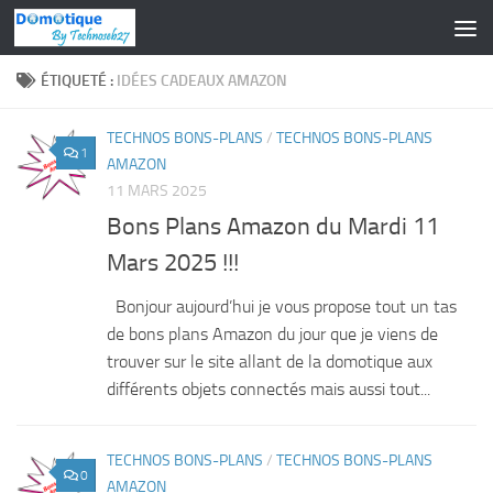
Skip to content
ÉTIQUETÉ :
IDÉES CADEAUX AMAZON
TECHNOS BONS-PLANS
/
TECHNOS BONS-PLANS
1
AMAZON
11 MARS 2025
Bons Plans Amazon du Mardi 11
Mars 2025 !!!
Bonjour aujourd’hui je vous propose tout un tas
de bons plans Amazon du jour que je viens de
trouver sur le site allant de la domotique aux
différents objets connectés mais aussi tout...
TECHNOS BONS-PLANS
/
TECHNOS BONS-PLANS
0
AMAZON