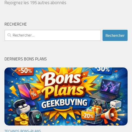
mail
Rejoignez les 195 autres abonnés
RECHERCHE
Rechercher :
DERNIERS BONS PLANS
TECHNOS BONS-PLANS