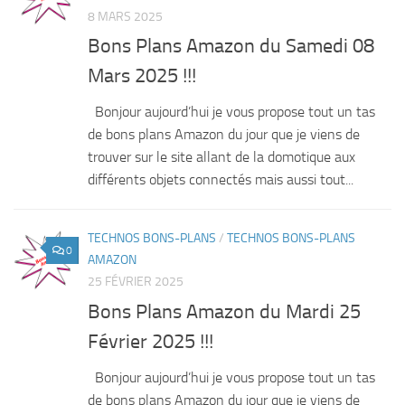
8 MARS 2025
Bons Plans Amazon du Samedi 08
Mars 2025 !!!
Bonjour aujourd’hui je vous propose tout un tas
de bons plans Amazon du jour que je viens de
trouver sur le site allant de la domotique aux
différents objets connectés mais aussi tout...
TECHNOS BONS-PLANS
/
TECHNOS BONS-PLANS
0
AMAZON
25 FÉVRIER 2025
Bons Plans Amazon du Mardi 25
Février 2025 !!!
Bonjour aujourd’hui je vous propose tout un tas
de bons plans Amazon du jour que je viens de