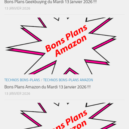
Bons Plans Geekbuying du Mardi 13 Janvier 2026 !!!
13 JANVIER 2026
TECHNOS BONS-PLANS
/
TECHNOS BONS-PLANS AMAZON
Bons Plans Amazon du Mardi 13 Janvier 2026 !!!
13 JANVIER 2026