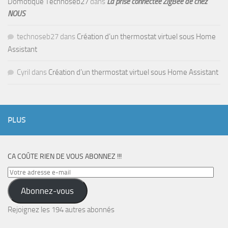
Domotique Technoseb27
dans
La prise connectée ZigBee de chez
NOUS
technoseb27
dans
Création d’un thermostat virtuel sous Home
Assistant
Cyril
dans
Création d’un thermostat virtuel sous Home Assistant
PLUS
CA COÛTE RIEN DE VOUS ABONNEZ !!!
Votre
adresse
Abonnez-vous
e-
mail
Rejoignez les 194 autres abonnés