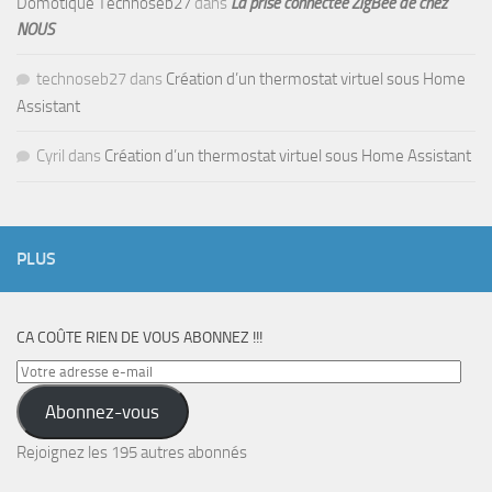
Domotique Technoseb27
dans
La prise connectée ZigBee de chez
NOUS
technoseb27
dans
Création d’un thermostat virtuel sous Home
Assistant
Cyril
dans
Création d’un thermostat virtuel sous Home Assistant
PLUS
CA COÛTE RIEN DE VOUS ABONNEZ !!!
Votre
adresse
Abonnez-vous
e-
mail
Rejoignez les 195 autres abonnés