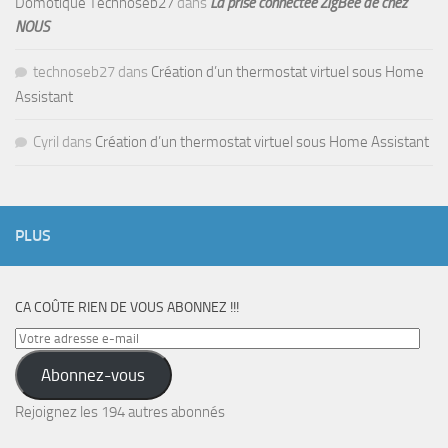
Domotique Technoseb27
dans
La prise connectée ZigBee de chez
NOUS
technoseb27
dans
Création d’un thermostat virtuel sous Home
Assistant
Cyril
dans
Création d’un thermostat virtuel sous Home Assistant
PLUS
CA COÛTE RIEN DE VOUS ABONNEZ !!!
Votre
adresse
Abonnez-vous
e-
mail
Rejoignez les 194 autres abonnés