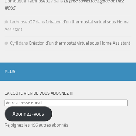
Domotique Technoseb27
dans
La prise connectée ZigBee de chez
NOUS
technoseb27
dans
Création d’un thermostat virtuel sous Home
Assistant
Cyril
dans
Création d’un thermostat virtuel sous Home Assistant
PLUS
CA COÛTE RIEN DE VOUS ABONNEZ !!!
Votre
adresse
Abonnez-vous
e-
mail
Rejoignez les 195 autres abonnés