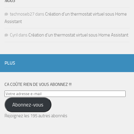
NOUS
technoseb27
dans
Création d’un thermostat virtuel sous Home
Assistant
Cyril
dans
Création d’un thermostat virtuel sous Home Assistant
PLUS
CA COÛTE RIEN DE VOUS ABONNEZ !!!
Votre
adresse
Abonnez-vous
e-
mail
Rejoignez les 195 autres abonnés