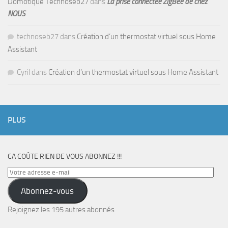
Domotique Technoseb27
dans
La prise connectée ZigBee de chez
NOUS
technoseb27
dans
Création d’un thermostat virtuel sous Home
Assistant
Cyril
dans
Création d’un thermostat virtuel sous Home Assistant
PLUS
CA COÛTE RIEN DE VOUS ABONNEZ !!!
Votre
adresse
Abonnez-vous
e-
mail
Rejoignez les 195 autres abonnés