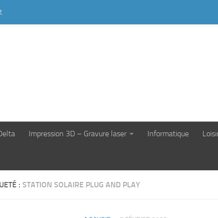
t
Delta
Impression 3D – Gravure laser
Informatique
Loisi
UETÉ :
STATION SOLAIRE PLUG AND PLAY