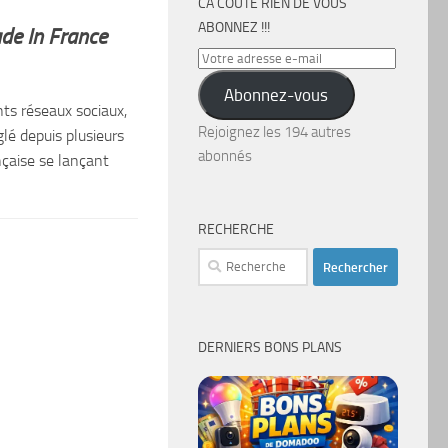
CA COÛTE RIEN DE VOUS
ABONNEZ !!!
de In France
Votre
adresse
Abonnez-vous
e-
nts réseaux sociaux,
mail
Rejoignez les 194 autres
glé depuis plusieurs
abonnés
çaise se lançant
RECHERCHE
Rechercher :
DERNIERS BONS PLANS