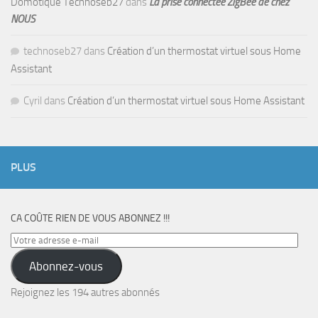
Domotique Technoseb27
dans
La prise connectée ZigBee de chez
NOUS
technoseb27
dans
Création d’un thermostat virtuel sous Home
Assistant
Cyril
dans
Création d’un thermostat virtuel sous Home Assistant
PLUS
CA COÛTE RIEN DE VOUS ABONNEZ !!!
Votre
adresse
Abonnez-vous
e-
mail
Rejoignez les 194 autres abonnés