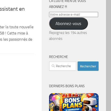
CA COÛTE RIEN DE VOUS
ABONNEZ !!!
ssistant en
Votre
adresse
Abonnez-vous
e-
ter la toute nouvelle
mail
Rejoignez les 194 autres
.58 ! Cette mise à
abonnés
s les passionnés de
RECHERCHE
Rechercher :
DERNIERS BONS PLANS