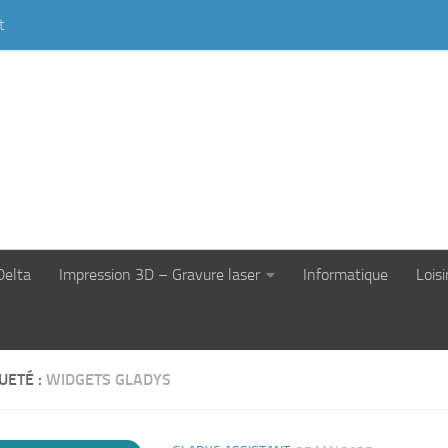
t
Delta
Impression 3D – Gravure laser
Informatique
Loisi
UETÉ :
WIDGETS GLADYS