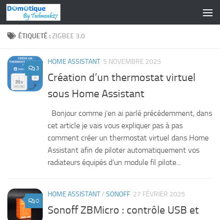
Skip to content
ÉTIQUETÉ :
ZIGBEE 3.0
HOME ASSISTANT
5 NOVEMBRE 2025
3
Création d’un thermostat virtuel
sous Home Assistant
Bonjour comme j’en ai parlé précédemment, dans
cet article je vais vous expliquer pas à pas
comment créer un thermostat virtuel dans Home
Assistant afin de piloter automatiquement vos
radiateurs équipés d’un module fil pilote...
HOME ASSISTANT
/
SONOFF
27 FÉVRIER 2025
0
Sonoff ZBMicro : contrôle USB et