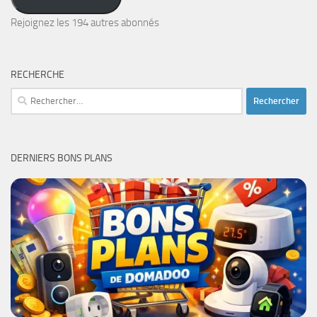
e-
mail
Rejoignez les 194 autres abonnés
RECHERCHE
Rechercher :
DERNIERS BONS PLANS