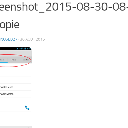
reenshot_2015-08-30-08
opie
HNOSEB27
·
30 AOÛT 2015