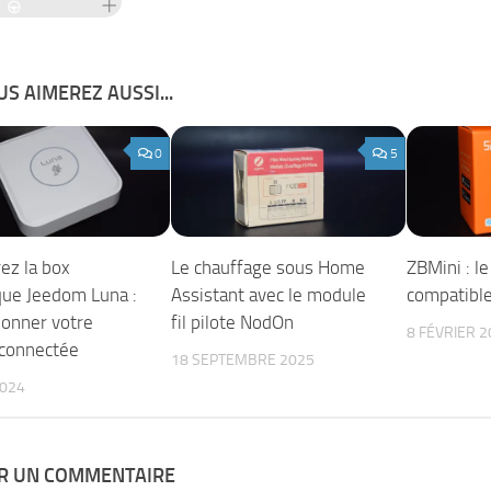
S AIMEREZ AUSSI...
0
5
ez la box
Le chauffage sous Home
ZBMini : l
ue Jeedom Luna :
Assistant avec le module
compatible
ionner votre
fil pilote NodOn
8 FÉVRIER 2
connectée
18 SEPTEMBRE 2025
2024
ER UN COMMENTAIRE