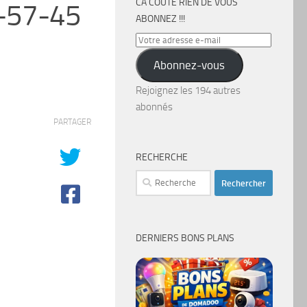
CA COÛTE RIEN DE VOUS
-57-45
ABONNEZ !!!
Votre
adresse
Abonnez-vous
e-
mail
Rejoignez les 194 autres
abonnés
PARTAGER
RECHERCHE
Rechercher :
DERNIERS BONS PLANS