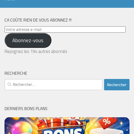
CA COÛTE RIEN DE VOUS ABONNEZ !!!
Votre
adresse
Abonnez-vous
e-
mail
Rejoignez les 194 autres abonnés
RECHERCHE
Rechercher :
DERNIERS BONS PLANS