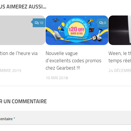
S AIMEREZ AUSSI...
10
0
tion de l’heure via
Nouvelle vague
Ween, le 
d’excellents codes promos
temps réel 
chez Gearbest !!!
EMBRE 2015
24 DÉCEMB
10 MAI 2018
ER UN COMMENTAIRE
entaire
*