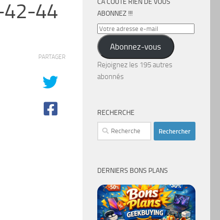
CA COÛTE RIEN DE VOUS
-42-44
ABONNEZ !!!
Votre
adresse
Abonnez-vous
e-
PARTAGER
mail
Rejoignez les 195 autres
abonnés
RECHERCHE
Rechercher :
DERNIERS BONS PLANS