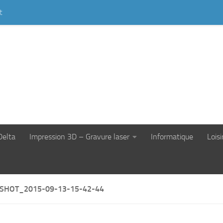
t
Delta
Impression 3D – Gravure laser
Informatique
Loisi
SHOT_2015-09-13-15-42-44