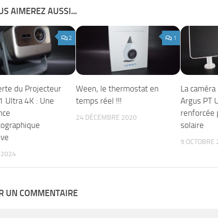
S AIMEREZ AUSSI...
2
1
rte du Projecteur
Ween, le thermostat en
La caméra 
 Ultra 4K : Une
temps réel !!!
Argus PT Ul
nce
renforcée 
24 DÉCEMBRE 2020
ographique
solaire
ive
9 OCTOBRE 
 2024
ER UN COMMENTAIRE