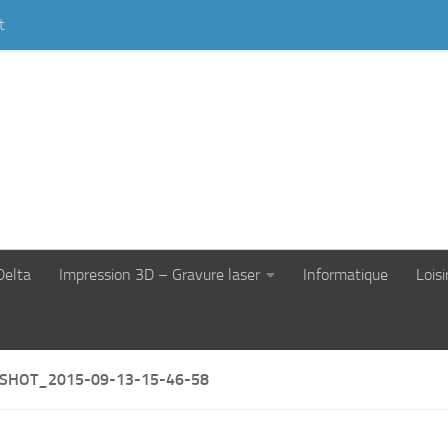
t
Delta
Impression 3D – Gravure laser
Informatique
Loisi
SHOT_2015-09-13-15-46-58