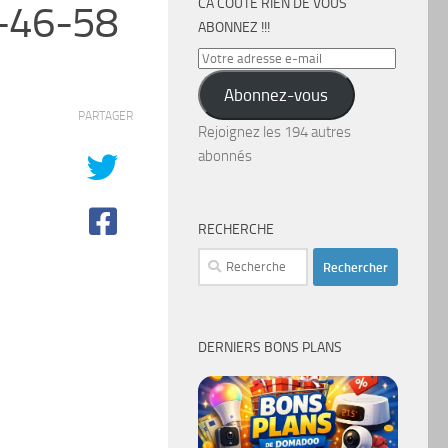
CA COÛTE RIEN DE VOUS
-46-58
ABONNEZ !!!
Votre
adresse
Abonnez-vous
e-
PARTAGER
mail
Rejoignez les 194 autres
abonnés
RECHERCHE
Rechercher :
DERNIERS BONS PLANS