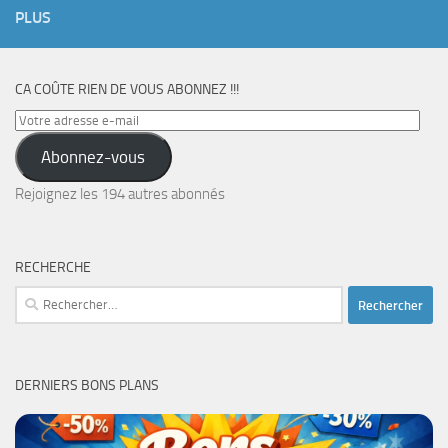
PLUS
CA COÛTE RIEN DE VOUS ABONNEZ !!!
Votre
adresse
Abonnez-vous
e-
mail
Rejoignez les 194 autres abonnés
RECHERCHE
Rechercher :
DERNIERS BONS PLANS