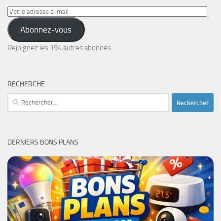
Votre
adresse
Abonnez-vous
e-
mail
Rejoignez les 194 autres abonnés
RECHERCHE
Rechercher :
DERNIERS BONS PLANS