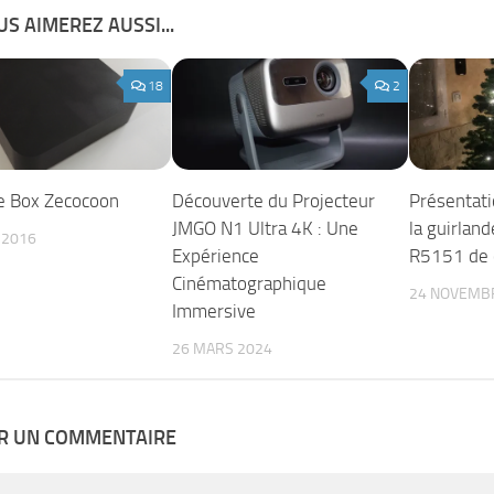
S AIMEREZ AUSSI...
18
2
e Box Zecocoon
Découverte du Projecteur
Présentat
JMGO N1 Ultra 4K : Une
la guirlan
T 2016
Expérience
R5151 de 
Cinématographique
24 NOVEMB
Immersive
26 MARS 2024
ER UN COMMENTAIRE