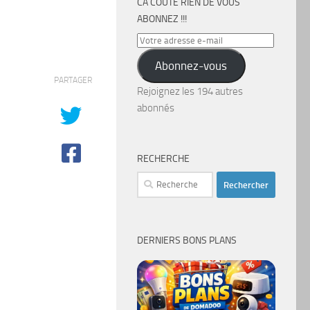
CA COÛTE RIEN DE VOUS
ABONNEZ !!!
Votre
adresse
Abonnez-vous
e-
PARTAGER
mail
Rejoignez les 194 autres
abonnés
RECHERCHE
Rechercher :
DERNIERS BONS PLANS