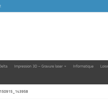
t
Delta
Impression 3D – Gravure laser
Informatique
Loisi
150915_143958