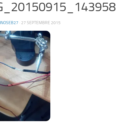
G_20150915_143958
HNOSEB27
·
27 SEPTEMBRE 2015