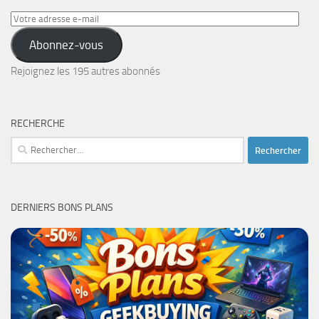
Votre
adresse
Abonnez-vous
e-
mail
Rejoignez les 195 autres abonnés
RECHERCHE
Rechercher :
DERNIERS BONS PLANS