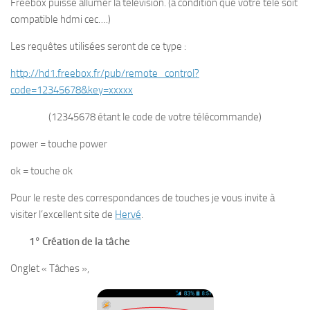
Freebox puisse allumer la télévision. (à condition que votre télé soit
compatible hdmi cec….)
Les requêtes utilisées seront de ce type :
http://hd1.freebox.fr/pub/remote_control?
code=
12345678
&key=xxxxx
(12345678 étant le code de votre télécommande)
power = touche power
ok = touche ok
Pour le reste des correspondances de touches je vous invite à
visiter l’excellent site de
Hervé
.
1° Création de la tâche
Onglet « Tâches »,