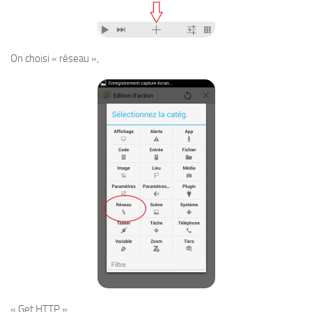
On choisi « réseau »,
« Get HTTP »