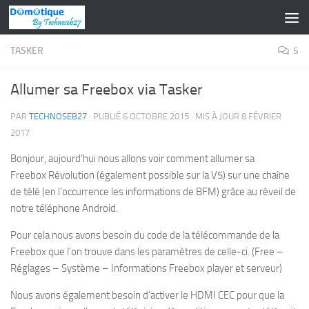
Skip to content
TASKER
5
Allumer sa Freebox via Tasker
PAR
TECHNOSEB27
· PUBLIÉ
6 OCTOBRE 2015
· MIS À JOUR
8 FÉVRIER
2017
Bonjour, aujourd’hui nous allons voir comment allumer sa
Freebox Révolution (également possible sur la V5) sur une chaîne
de télé (en l’occurrence les informations de BFM) grâce au réveil de
notre téléphone Android.
Pour cela nous avons besoin du code de la télécommande de la
Freebox que l’on trouve dans les paramètres de celle-ci. (Free –
Réglages – Système – Informations Freebox player et serveur)
Nous avons également besoin d’activer le HDMI CEC pour que la