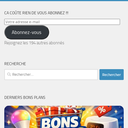
CA COÛTE RIEN DE VOUS ABONNEZ !!!
Votre
adresse
Abonnez-vous
e-
mail
Rejoignez les 194 autres abonnés
RECHERCHE
Rechercher :
DERNIERS BONS PLANS