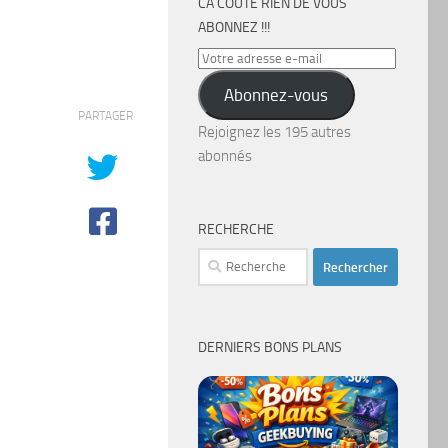
CA COÛTE RIEN DE VOUS
ABONNEZ !!!
Votre
adresse
Abonnez-vous
e-
PARTAGER
mail
Rejoignez les 195 autres
abonnés
RECHERCHE
Rechercher :
DERNIERS BONS PLANS