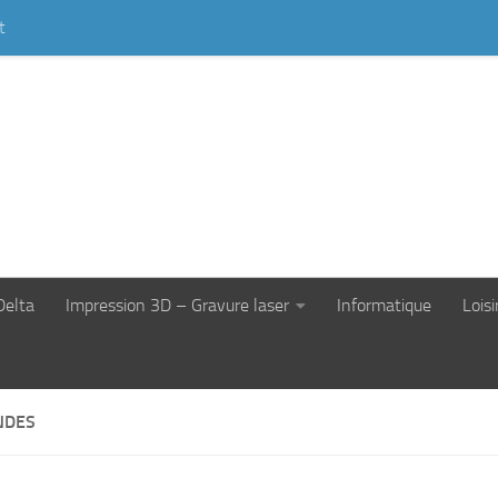
t
Delta
Impression 3D – Gravure laser
Informatique
Loisi
NDES