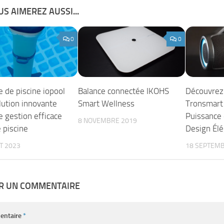
S AIMEREZ AUSSI...
0
0
 de piscine iopool
Balance connectée IKOHS
Découvrez 
lution innovante
Smart Wellness
Tronsmart 
e gestion efficace
Puissance 
8 NOVEMBRE 2019
 piscine
Design Él
ET 2023
18 SEPTEMB
ER UN COMMENTAIRE
entaire
*