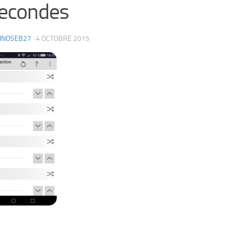
econdes
HNOSEB27
·
4 OCTOBRE 2015