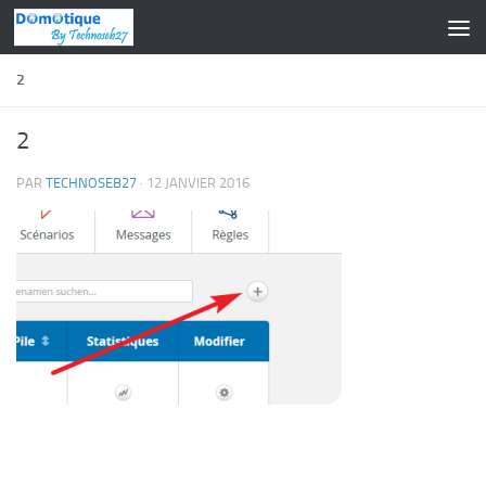
Skip to content
2
2
PAR
TECHNOSEB27
·
12 JANVIER 2016