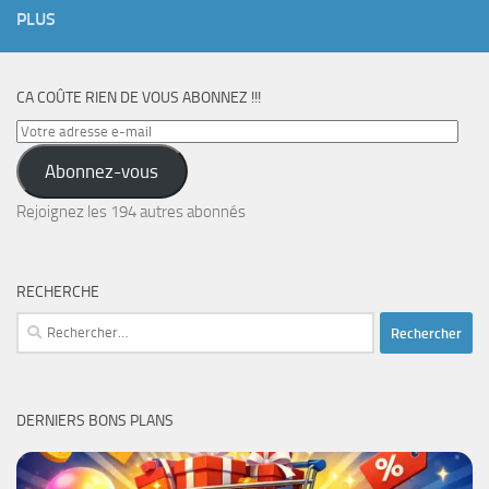
PLUS
CA COÛTE RIEN DE VOUS ABONNEZ !!!
Votre
adresse
Abonnez-vous
e-
mail
Rejoignez les 194 autres abonnés
RECHERCHE
Rechercher :
DERNIERS BONS PLANS