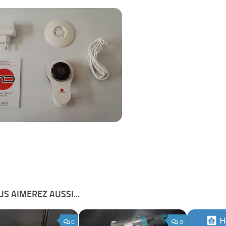
S AIMEREZ AUSSI...
0
0