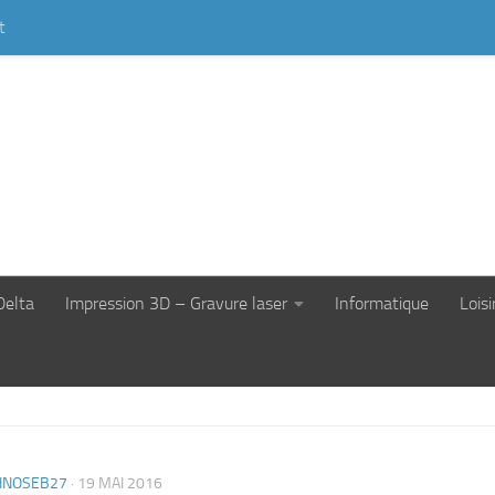
t
Delta
Impression 3D – Gravure laser
Informatique
Loisi
HNOSEB27
·
19 MAI 2016