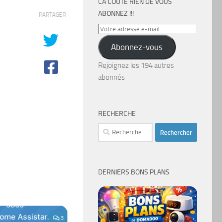
CA COÛTE RIEN DE VOUS
ABONNEZ !!!
PARTAGER
Votre
adresse
Abonnez-vous
e-
mail
Rejoignez les 194 autres
abonnés
RECHERCHE
Rechercher :
DERNIERS BONS PLANS
3