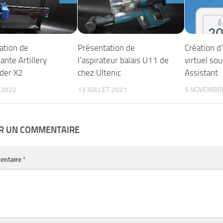
ation de
Présentation de
Création d
ante Artillery
l’aspirateur balais U11 de
virtuel so
der X2
chez Ultenic
Assistant
 2022
13 JUILLET 2021
5 NOVEMBR
ER UN COMMENTAIRE
entaire
*