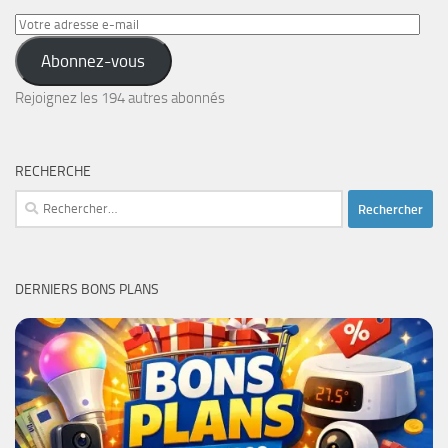
Votre
adresse
Abonnez-vous
e-
mail
Rejoignez les 194 autres abonnés
RECHERCHE
Rechercher :
DERNIERS BONS PLANS