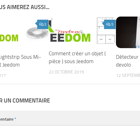
S AIMEREZ AUSSI...
3
5
Comment créer un objet (
Lightstrip Sous Mi-
Détecteur 
pièce ) sous Jeedom
t Jeedom
devolo
22 OCTOBRE 2019
017
12 SEPTEMB
ER UN COMMENTAIRE
entaire
*