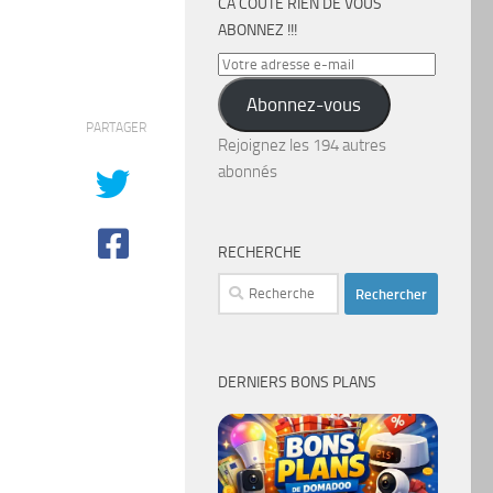
CA COÛTE RIEN DE VOUS
ABONNEZ !!!
Votre
adresse
Abonnez-vous
e-
PARTAGER
mail
Rejoignez les 194 autres
abonnés
RECHERCHE
Rechercher :
DERNIERS BONS PLANS