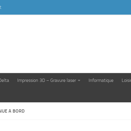
t
Delta
Impression 3D – Gravure laser
Informatique
Loisi
NUE A BORD