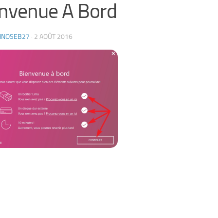
nvenue A Bord
HNOSEB27
·
2 AOÛT 2016