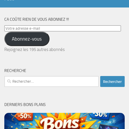
CA COÛTE RIEN DE VOUS ABONNEZ !!!
Votre
adresse
Abonnez-vous
e-
mail
Rejoignez les 195 autres abonnés
RECHERCHE
Rechercher :
DERNIERS BONS PLANS