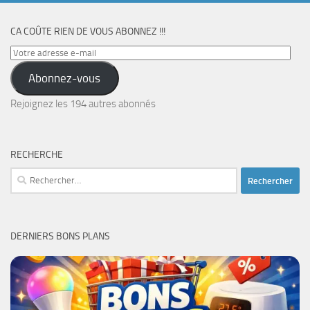
CA COÛTE RIEN DE VOUS ABONNEZ !!!
Votre
adresse
Abonnez-vous
e-
mail
Rejoignez les 194 autres abonnés
RECHERCHE
Rechercher :
DERNIERS BONS PLANS