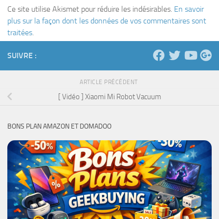
Ce site utilise Akismet pour réduire les indésirables.
En savoir
plus sur la façon dont les données de vos commentaires sont
traitées
.
SUIVRE :
ARTICLE PRÉCÉDENT
[ Vidéo ] Xiaomi Mi Robot Vacuum
BONS PLAN AMAZON ET DOMADOO