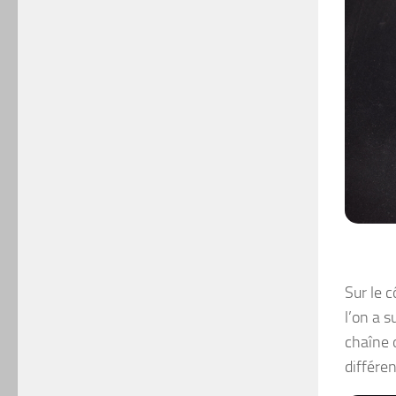
Sur le c
l’on a 
chaîne 
différe