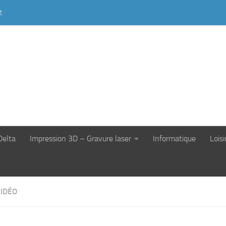
t
Delta
Impression 3D – Gravure laser
Informatique
Loisi
VIDÉO