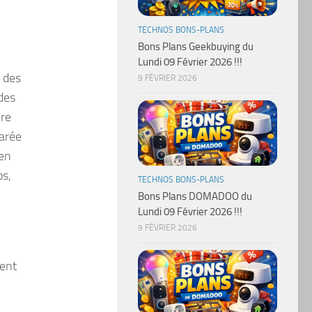
TECHNOS BONS-PLANS
Bons Plans Geekbuying du
Lundi 09 Février 2026 !!!
e des
9 FÉVRIER 2026
des
ire
parée
 en
os,
TECHNOS BONS-PLANS
Bons Plans DOMADOO du
Lundi 09 Février 2026 !!!
9 FÉVRIER 2026
ment