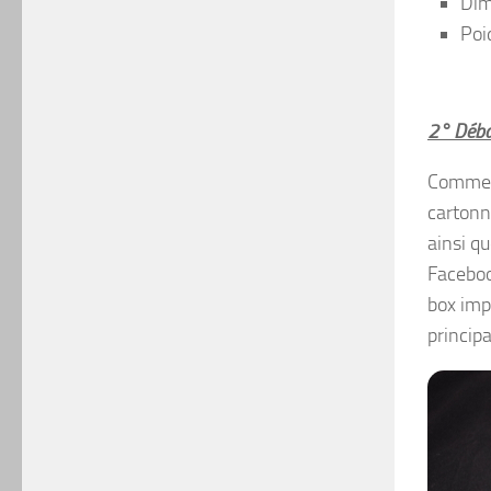
Dim
Poi
2° Débal
Comme l
cartonn
ainsi qu
Faceboo
box impr
principa