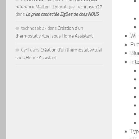
référence Matter - Domotique Technoseb27
dans
La prise connectée ZigBee de chez NOUS
technoseb27
dans
Création d’un
Wi-F
thermostat virtuel sous Home Assistant
Puc
Cyril
dans
Création d’un thermostat virtuel
Blu
sous Home Assistant
Inte
Typ