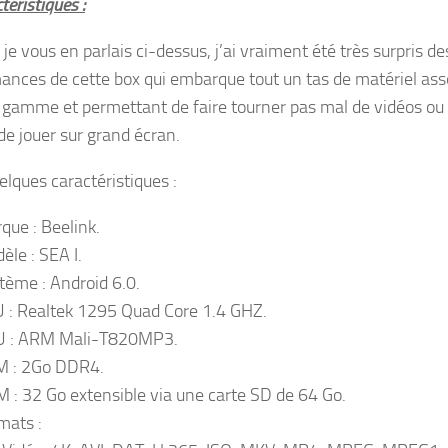
éristiques :
e vous en parlais ci-dessus, j’ai vraiment été très surpris de
ances de cette box qui embarque tout un tas de matériel ass
 gamme et permettant de faire tourner pas mal de vidéos ou
de jouer sur grand écran.
elques caractéristiques :
que : Beelink.
èle : SEA I.
tème : Android 6.0.
 : Realtek 1295 Quad Core 1.4 GHZ.
 : ARM Mali-T820MP3.
 : 2Go DDR4.
 : 32 Go extensible via une carte SD de 64 Go.
mats :