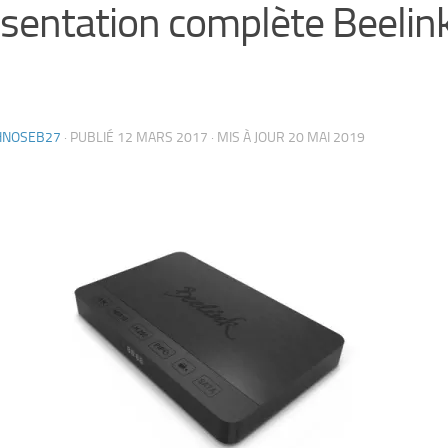
sentation complète Beelink
HNOSEB27
· PUBLIÉ
12 MARS 2017
· MIS À JOUR
20 MAI 2019