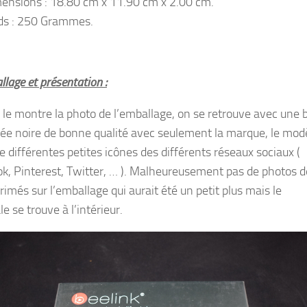
ensions : 18.80 cm x 11.90 cm x 2.00 cm.
ds : 250 Grammes.
lage et présentation :
e montre la photo de l’emballage, on se retrouve avec une b
ée noire de bonne qualité avec seulement la marque, le mod
e différentes petites icônes des différents réseaux sociaux (
k, Pinterest, Twitter, … ). Malheureusement pas de photos d
imés sur l’emballage qui aurait été un petit plus mais le
le se trouve à l’intérieur.