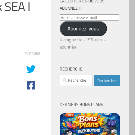
CA COÛTE RIEN DE VOUS
 SEA I
ABONNEZ !!!
Votre
adresse
Abonnez-vous
e-
mail
Rejoignez les 195 autres
abonnés
PARTAGER
RECHERCHE
Rechercher :
DERNIERS BONS PLANS