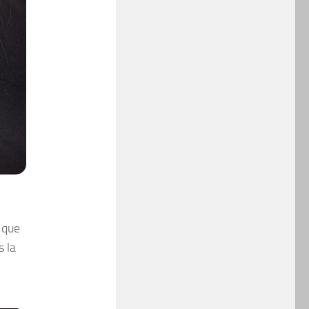
s que
s la