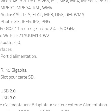
Vidéo: 4K, AVI, DAT, H.265, ISO, MKV, MP4, MPEG, MPEG1,
MPEG2, MPEG4, RM , WMV.
Audio: AAC, DTS, FLAC, MP3, OGG, RM, WMA.
Photo: GIF, JPEG, JPG, PNG.
i : 802.11 a / b / g / n / ac 2.4 + 5.0 GHz.
e Wi-Fi : F21AUUM13-W2
etooth : 4.0.
rfaces :
Port d’alimentation.
RJ 45 Gigabits.
Slot pour carte SD.
USB 2.0.
USB 3.0.
e d’alimentation: Adaptateur secteur externe Alimentation.