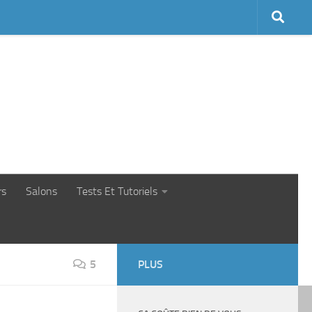
rs
Salons
Tests Et Tutoriels
5
PLUS