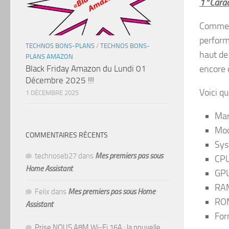
1°Caract
Comme j
perform
TECHNOS BONS-PLANS
/
TECHNOS BONS-
haut de
PLANS AMAZON
encore 
Black Friday Amazon du Lundi 01
Décembre 2025 !!!
Voici qu
1 DÉCEMBRE 2025
Mar
Mod
COMMENTAIRES RÉCENTS
Sys
technoseb27
dans
Mes premiers pas sous
CPU
Home Assistant
GPU
RAM
Felix
dans
Mes premiers pas sous Home
ROM
Assistant
For
Prise NOUS A8M Wi-Fi 16A : la nouvelle