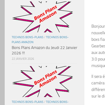
Bonjour
nouvell
TECHNOS BONS-PLANS
/
TECHNOS BONS-
boxs fi
PLANS AMAZON
Gearbes
Bons Plans Amazon du Jeudi 22 Janvier
aux autr
2026 !!!
3.0 pou
22 JANVIER 2026
musique
Il sera
caméra 
différe
sur le d
TECHNOS BONS-PLANS
/
TECHNOS BONS-