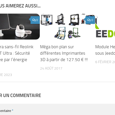
S AIMEREZ AUSSI...
0
0
a sans-fil Reolink
Méga bon plan sur
Module He
 Ultra : Sécurité
différentes Imprimantes
sous Jeed
e par l’énergie
3D à partir de 127.50 € !!!
6 FÉVRIER 2
24 AOÛT 2017
RE 2023
ER UN COMMENTAIRE
entaire
*