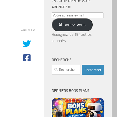
CA COÛTE RIEN DE VOUS
ABONNEZ !!!
Votre
adresse
Abonnez-vous
e-
PARTAGER
mail
Rejoignez les 194 autres
abonnés
RECHERCHE
Rechercher :
DERNIERS BONS PLANS