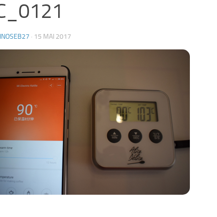
C_0121
HNOSEB27
·
15 MAI 2017