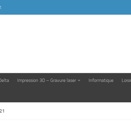
t
Delta
Impression 3D – Gravure laser
Informatique
Loisi
21