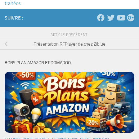
traitées
.
SUIVRE :
ARTICLE PRÉCÉDENT
Présentation RFPlayer de chez Ziblue
BONS PLAN AMAZON ET DOMADOO