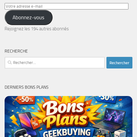
Votre
adresse
Abonnez-vous
e-
mail
Rejoignez les 194 autres abonnés
RECHERCHE
Rechercher :
DERNIERS BONS PLANS