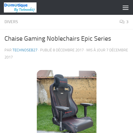
Skip to content
DIVERS
3
Chaise Gaming Noblechairs Epic Series
PAR
TECHNOSEB27
· PUBLIÉ
8 DÉCEMBRE 2017
· MIS À JOUR
7 DÉCEMBRE
2017