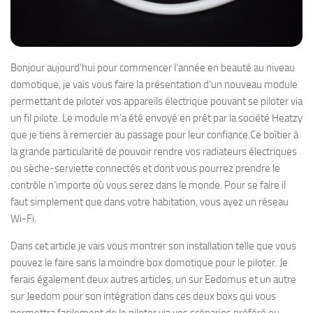
Bonjour aujourd’hui pour commencer l’année en beauté au niveau
domotique, je vais vous faire la présentation d’un nouveau module
permettant de piloter vos appareils électrique pouvant se piloter via
un fil pilote. Le module m’a été envoyé en prêt par la société Heatzy
que je tiens à remercier au passage pour leur confiance.Ce boîtier à
la grande particularité de pouvoir rendre vos radiateurs électriques
ou sèche-serviette connectés et dont vous pourrez prendre le
contrôle n’importe où vous serez dans le monde. Pour se faire il
faut simplement que dans votre habitation, vous ayez un réseau
Wi-Fi.
Dans cet article je vais vous montrer son installation telle que vous
pouvez le faire sans la moindre box domotique pour le piloter. Je
ferais également deux autres articles, un sur Eedomus et un autre
sur Jeedom pour son intégration dans ces deux boxs qui vous