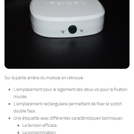
Sur la partie arrière du module on retrouve :
L’emplacement pour le logement des deux vis pour la fixation
murale.
L’emplacement rectangulaire permettant de fixer le scotch
double face.
Une étiquette avec différentes caractéristiques techniques :
La tension efficace.
La consommation.