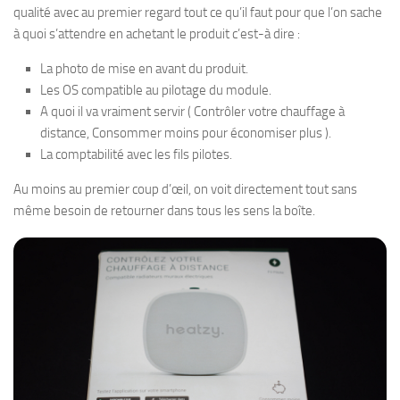
qualité avec au premier regard tout ce qu’il faut pour que l’on sache
à quoi s’attendre en achetant le produit c’est-à dire :
La photo de mise en avant du produit.
Les OS compatible au pilotage du module.
A quoi il va vraiment servir ( Contrôler votre chauffage à
distance, Consommer moins pour économiser plus ).
La comptabilité avec les fils pilotes.
Au moins au premier coup d’œil, on voit directement tout sans
même besoin de retourner dans tous les sens la boîte.