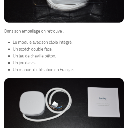
Dans son emballage on retrouve :
Le module avec son câble intégré.
Un scotch double face.
Un jeu de cheville béton.
Un jeu de vis.
Un manuel d’utilisation en Français.