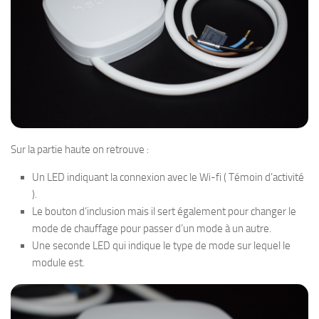
Sur la partie haute on retrouve :
Un LED indiquant la connexion avec le Wi-fi ( Témoin d’activité
).
Le bouton d’inclusion mais il sert également pour changer le
mode de chauffage pour passer d’un mode à un autre.
Une seconde LED qui indique le type de mode sur lequel le
module est.