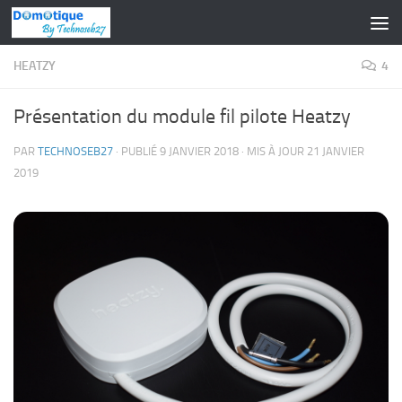
Skip to content
HEATZY
4
Présentation du module fil pilote Heatzy
PAR
TECHNOSEB27
· PUBLIÉ
9 JANVIER 2018
· MIS À JOUR
21 JANVIER
2019