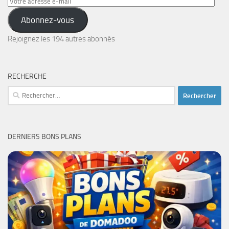
Votre
adresse
Abonnez-vous
e-
mail
Rejoignez les 194 autres abonnés
RECHERCHE
Rechercher :
DERNIERS BONS PLANS