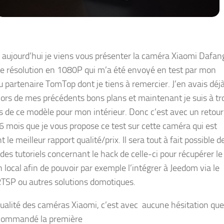
 aujourd’hui je viens vous présenter la caméra Xiaomi Dafan
e résolution en 1080P qui m’a été envoyé en test par mon
 partenaire TomTop dont je tiens à remercier. J’en avais déj
lors de mes précédents bons plans et maintenant je suis à tr
 de ce modèle pour mon intérieur. Donc c’est avec un retour
 6 mois que je vous propose ce test sur cette caméra qui est
 le meilleur rapport qualité/prix. Il sera tout à fait possible d
des tutoriels concernant le hack de celle-ci pour récupérer le 
 local afin de pouvoir par exemple l’intégrer à Jeedom via le
RTSP ou autres solutions domotiques.
qualité des caméras Xiaomi, c’est avec aucune hésitation que
 commandé la première