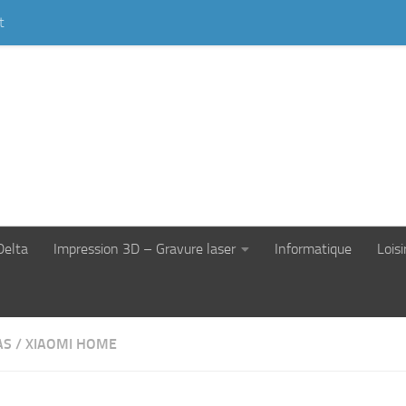
t
Delta
Impression 3D – Gravure laser
Informatique
Loisi
AS
/
XIAOMI HOME