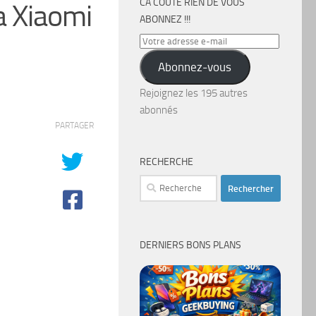
CA COÛTE RIEN DE VOUS
a Xiaomi
ABONNEZ !!!
Votre
adresse
Abonnez-vous
e-
mail
Rejoignez les 195 autres
abonnés
PARTAGER
RECHERCHE
Rechercher :
DERNIERS BONS PLANS