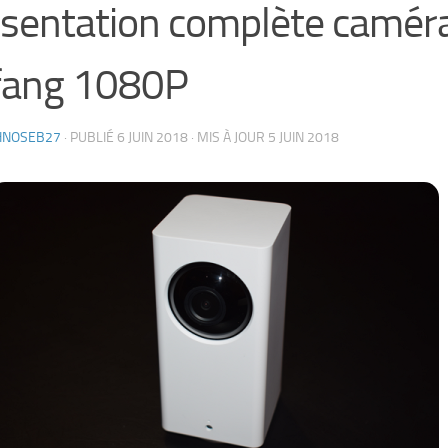
sentation complète camér
fang 1080P
HNOSEB27
· PUBLIÉ
6 JUIN 2018
· MIS À JOUR
5 JUIN 2018