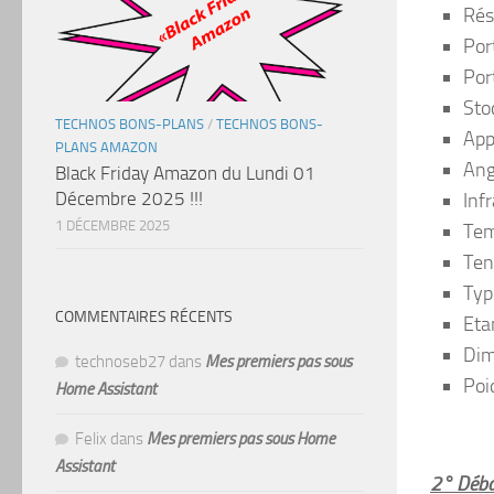
Rés
Por
Por
Sto
TECHNOS BONS-PLANS
/
TECHNOS BONS-
App
PLANS AMAZON
Ang
Black Friday Amazon du Lundi 01
Décembre 2025 !!!
Inf
1 DÉCEMBRE 2025
Tem
Ten
Typ
COMMENTAIRES RÉCENTS
Eta
Dim
technoseb27
dans
Mes premiers pas sous
Poi
Home Assistant
Felix
dans
Mes premiers pas sous Home
Assistant
2° Débal