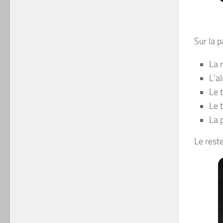
Sur la p
La 
L’a
Le 
Le 
La 
Le reste