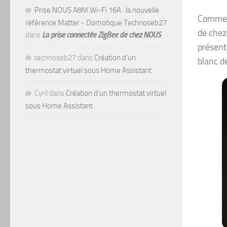
Prise NOUS A8M Wi-Fi 16A : la nouvelle
Comme v
référence Matter - Domotique Technoseb27
de chez
dans
La prise connectée ZigBee de chez NOUS
présenta
technoseb27
dans
Création d’un
blanc d
thermostat virtuel sous Home Assistant
Cyril
dans
Création d’un thermostat virtuel
sous Home Assistant