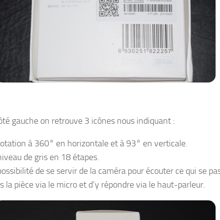
côté gauche on retrouve 3 icônes nous indiquant :
rotation à 360° en horizontale et à 93° en verticale.
niveau de gris en 18 étapes.
possibilité de se servir de la caméra pour écouter ce qui se pa
s la pièce via le micro et d’y répondre via le haut-parleur.