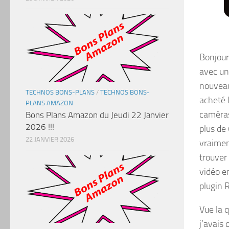
Bonjour
avec un
nouveau
TECHNOS BONS-PLANS
/
TECHNOS BONS-
acheté 
PLANS AMAZON
caméras
Bons Plans Amazon du Jeudi 22 Janvier
2026 !!!
plus de
22 JANVIER 2026
vraiment
trouver 
vidéo en
plugin 
Vue la 
j’avais