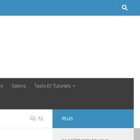
rs
Salons
Tests Et Tutoriels
72
PLUS