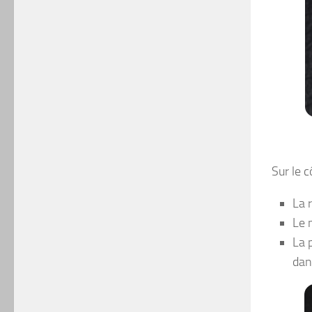
Sur le 
La 
Le 
La 
dan