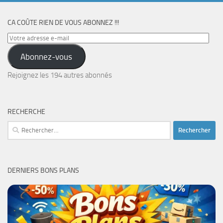
CA COÛTE RIEN DE VOUS ABONNEZ !!!
Votre
adresse
Abonnez-vous
e-
mail
Rejoignez les 194 autres abonnés
RECHERCHE
Rechercher :
DERNIERS BONS PLANS