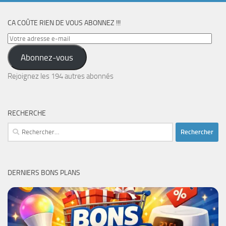
CA COÛTE RIEN DE VOUS ABONNEZ !!!
Votre
adresse
Abonnez-vous
e-
mail
Rejoignez les 194 autres abonnés
RECHERCHE
Rechercher :
DERNIERS BONS PLANS