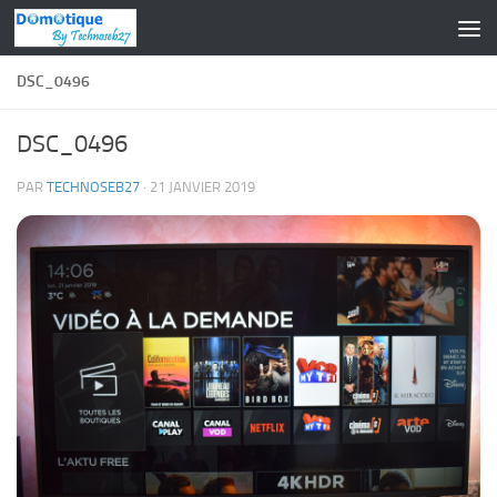
Skip to content
DSC_0496
DSC_0496
PAR
TECHNOSEB27
·
21 JANVIER 2019