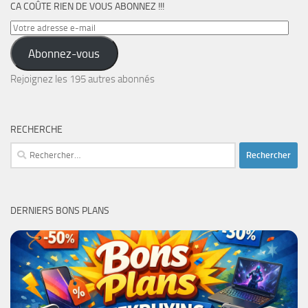
CA COÛTE RIEN DE VOUS ABONNEZ !!!
Votre
adresse
Abonnez-vous
e-
mail
Rejoignez les 195 autres abonnés
RECHERCHE
Rechercher :
DERNIERS BONS PLANS