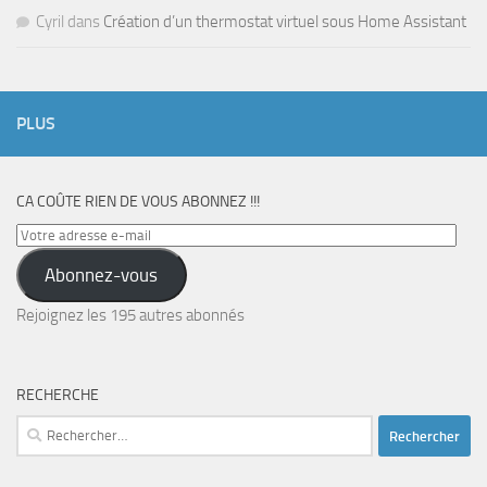
Cyril
dans
Création d’un thermostat virtuel sous Home Assistant
PLUS
CA COÛTE RIEN DE VOUS ABONNEZ !!!
Votre
adresse
Abonnez-vous
e-
mail
Rejoignez les 195 autres abonnés
RECHERCHE
Rechercher :