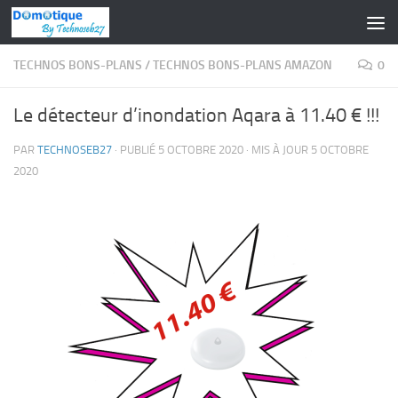
Skip to content
TECHNOS BONS-PLANS
/
TECHNOS BONS-PLANS AMAZON
0
Le détecteur d’inondation Aqara à 11.40 € !!!
PAR
TECHNOSEB27
· PUBLIÉ
5 OCTOBRE 2020
· MIS À JOUR
5 OCTOBRE
2020