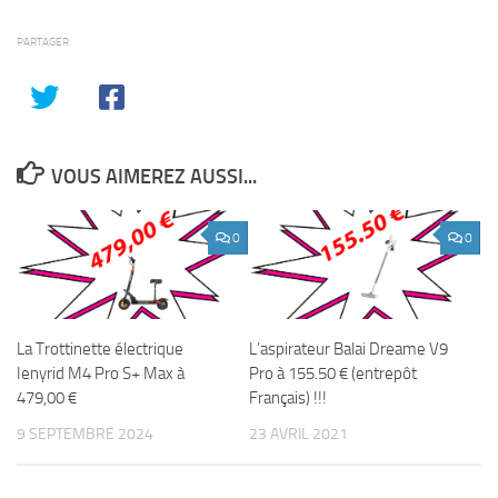
PARTAGER
VOUS AIMEREZ AUSSI...
0
0
La Trottinette électrique
L’aspirateur Balai Dreame V9
Ienyrid M4 Pro S+ Max à
Pro à 155.50 € (entrepôt
479,00 €
Français) !!!
9 SEPTEMBRE 2024
23 AVRIL 2021