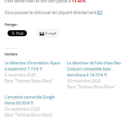
il est vente flash et son tarif passe à
11.40 €
.
Vous pouvez le retrouver en cliquant directement
ICI
Partager :
E-mail
Similaire
Le détecteur d’inondation Aqara
Le détecteur de fuite d’eau Neo
à seulement 7.73 € !!!
Coolcam compatible boxs
6 novembre 2020
domotique à 18.25 € !!!
Dans "Technos Bons-Plans"
30 novembre 2020
Dans "Technos Bons-Plans"
L’enceinte connectée Google
Home 69.99 € !!!
25 septembre 2020
Dans "Technos Bons-Plans"