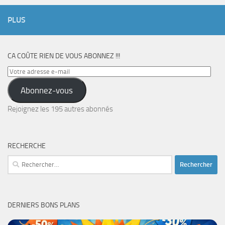
PLUS
CA COÛTE RIEN DE VOUS ABONNEZ !!!
Votre
adresse
Abonnez-vous
e-
mail
Rejoignez les 195 autres abonnés
RECHERCHE
Rechercher :
DERNIERS BONS PLANS