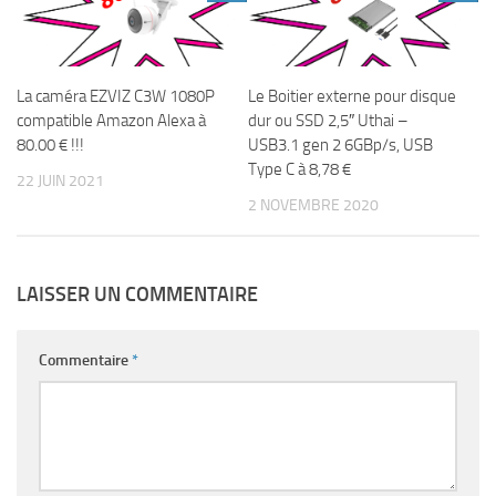
La caméra EZVIZ C3W 1080P
Le Boitier externe pour disque
compatible Amazon Alexa à
dur ou SSD 2,5″ Uthai –
80.00 € !!!
USB3.1 gen 2 6GBp/s, USB
Type C à 8,78 €
22 JUIN 2021
2 NOVEMBRE 2020
LAISSER UN COMMENTAIRE
Commentaire
*