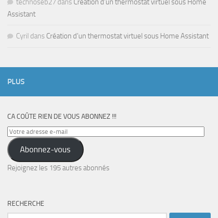
technoseb27
dans
Création d’un thermostat virtuel sous Home
Assistant
Cyril
dans
Création d’un thermostat virtuel sous Home Assistant
PLUS
CA COÛTE RIEN DE VOUS ABONNEZ !!!
Votre
adresse
Abonnez-vous
e-
mail
Rejoignez les 195 autres abonnés
RECHERCHE
Rechercher :