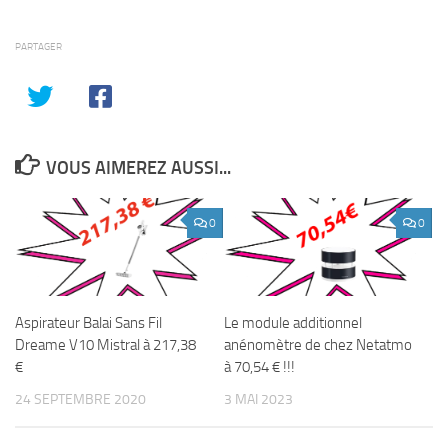
PARTAGER
VOUS AIMEREZ AUSSI...
0
0
Aspirateur Balai Sans Fil
Le module additionnel
Dreame V10 Mistral à 217,38
anénomètre de chez Netatmo
€
à 70,54 € !!!
24 SEPTEMBRE 2020
3 MAI 2023