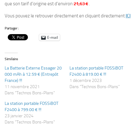
que son tarif d’origine est d’environ
21,63 €
.
Vous pouvez le retrouver directement en cliquant directement
ICI
Partager :
E-mail
Similaire
La Batterie Externe Essager 20
La station portable FOSSiBOT
000 mAh à 12.59 € (Entrepôt
F2400 à 819.00 € !!!
France) !!!
1 décembre 2023
11 novembre 2021
Dans "Technos Bons-Plans"
Dans "Technos Bons-Plans"
La station portable FOSSiBOT
F2400 à 799.00 € !!!
23 janvier 2024
Dans "Technos Bons-Plans"