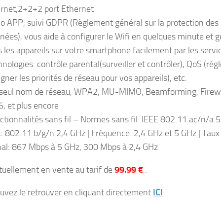
ernet,2+2+2 port Ethernet
o APP, suivi GDPR (Règlement général sur la protection des
nées), vous aide à configurer le Wifi en quelques minute et g
s les appareils sur votre smartphone facilement par les servi
hnologies: contrôle parental(surveiller et contrôler), QoS (régl
igner les priorités de réseau pour vos appareils), etc.
seul nom de réseau, WPA2, MU-MIMO, Beamforming, Firewa
6, et plus encore
ctionnalités sans fil – Normes sans fil: IEEE 802.11 ac/n/a 
E 802.11 b/g/n 2,4 GHz | Fréquence: 2,4 GHz et 5 GHz | Taux
nal: 867 Mbps à 5 GHz, 300 Mbps à 2,4 GHz
ctuellement en vente au tarif de
99.99 €
.
uvez le retrouver en cliquant directement
ICI