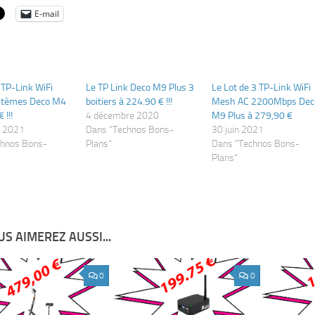
E-mail
 TP-Link WiFi
Le TP Link Deco M9 Plus 3
Le Lot de 3 TP-Link WiFi
tèmes Deco M4
boitiers à 224.90 € !!!
Mesh AC 2200Mbps Dec
 !!!
4 décembre 2020
M9 Plus à 279,90 €
r 2021
Dans "Technos Bons-
30 juin 2021
chnos Bons-
Plans"
Dans "Technos Bons-
Plans"
S AIMEREZ AUSSI...
0
0