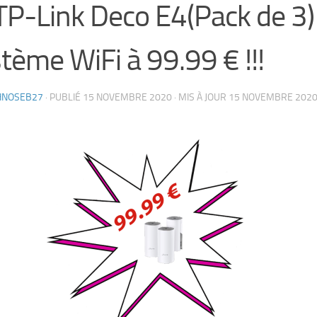
TP-Link Deco E4(Pack de 3)
tème WiFi à 99.99 € !!!
HNOSEB27
· PUBLIÉ
15 NOVEMBRE 2020
· MIS À JOUR
15 NOVEMBRE 202