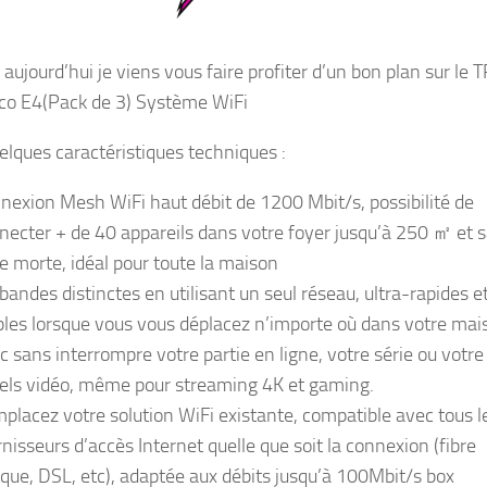
aujourd’hui je viens vous faire profiter d’un bon plan sur le 
co E4(Pack de 3) Système WiFi
uelques caractéristiques techniques :
nexion Mesh WiFi haut débit de 1200 Mbit/s, possibilité de
necter + de 40 appareils dans votre foyer jusqu’à 250 ㎡ et 
e morte, idéal pour toute la maison
-bandes distinctes en utilisant un seul réseau, ultra-rapides e
bles lorsque vous vous déplacez n’importe où dans votre mai
c sans interrompre votre partie en ligne, votre série ou votre
els vidéo, même pour streaming 4K et gaming.
placez votre solution WiFi existante, compatible avec tous l
rnisseurs d’accès Internet quelle que soit la connexion (fibre
ique, DSL, etc), adaptée aux débits jusqu’à 100Mbit/s box