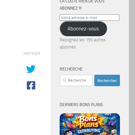
CA COÛTE RIEN DE VOUS
ABONNEZ !!!
Votre
adresse
Abonnez-vous
e-
mail
Rejoignez les 195 autres
0
abonnés
PARTAGER
RECHERCHE
Rechercher :
DERNIERS BONS PLANS