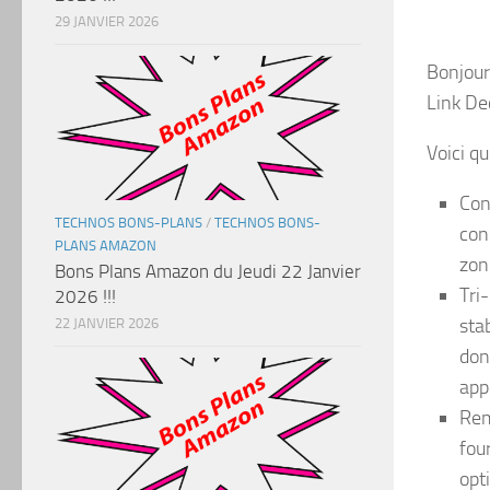
29 JANVIER 2026
Bonjour 
Link De
Voici q
Con
TECHNOS BONS-PLANS
/
TECHNOS BONS-
con
PLANS AMAZON
zon
Bons Plans Amazon du Jeudi 22 Janvier
Tri
2026 !!!
sta
22 JANVIER 2026
don
app
Rem
fou
opt