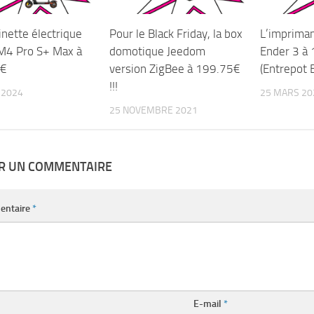
inette électrique
Pour le Black Friday, la box
L’impriman
 M4 Pro S+ Max à
domotique Jeedom
Ender 3 à
 €
version ZigBee à 199.75€
(Entrepot E
!!!
T 2024
25 MARS 20
25 NOVEMBRE 2021
ER UN COMMENTAIRE
entaire
*
E-mail
*