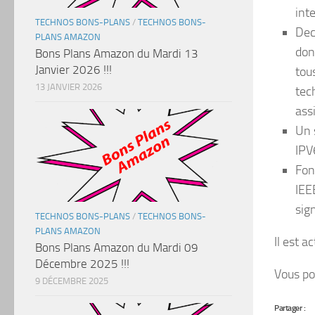
int
TECHNOS BONS-PLANS
/
TECHNOS BONS-
Dec
PLANS AMAZON
don
Bons Plans Amazon du Mardi 13
Janvier 2026 !!!
tou
13 JANVIER 2026
tec
ass
Un 
IPV
Fon
IEE
sig
TECHNOS BONS-PLANS
/
TECHNOS BONS-
PLANS AMAZON
Il est a
Bons Plans Amazon du Mardi 09
Décembre 2025 !!!
Vous po
9 DÉCEMBRE 2025
Partager :