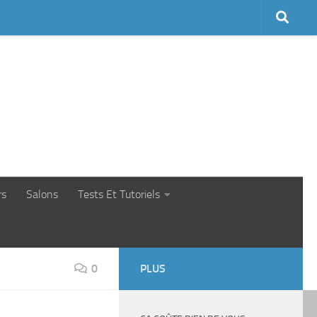
rs
Salons
Tests Et Tutoriels
0
PLUS