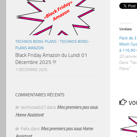
Similaire
Pack de 3
TECHNOS BONS-PLANS
/
TECHNOS BONS-
Mesh Sys
PLANS AMAZON
à 116,90 €
Black Friday Amazon du Lundi 01
20 janvie
Décembre 2025 !!!
Dans "Te
Plans"
1 DÉCEMBRE 2025
COMMENTAIRES RÉCENTS
VOU
technoseb27
dans
Mes premiers pas sous
Home Assistant
Felix
dans
Mes premiers pas sous Home
Assistant