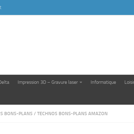
t
Delta
Impression 3D – Gravure laser
Informatique
Loisi
S BONS-PLANS
/
TECHNOS BONS-PLANS AMAZON