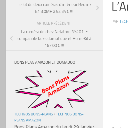
L’A
Le lot de deux caméras d’intérieur Reolink
E1 3.0MP à 52.34 € !!!
PAR
TEC
ARTICLE PRÉCÉDENT
La caméra de chez Netatmo NSC01-E
compatible boxs domotique et HomeKit à
167.00 € !!!
BONS PLAN AMAZON ET DOMADOO
TECHNOS BONS-PLANS
/
TECHNOS BONS-
PLANS AMAZON
Bons Plans Amazon du Jeudi 29 Janvier