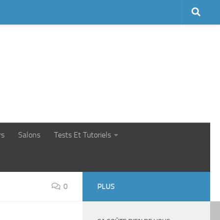
rs
Salons
Tests Et Tutoriels
0
PLUS