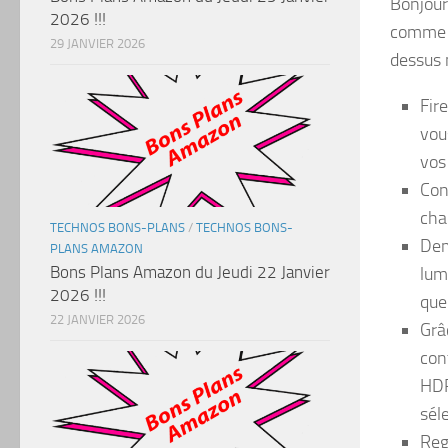
Bonjour
2026 !!!
comme le
29 JANVIER 2026
dessus 
Fire
vous
vos
Con
cha
TECHNOS BONS-PLANS
/
TECHNOS BONS-
Dem
PLANS AMAZON
Bons Plans Amazon du Jeudi 22 Janvier
lum
2026 !!!
que
22 JANVIER 2026
Grâ
con
HDR
sél
Reg