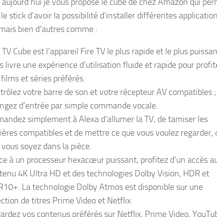
 aujourd’hui je vous propose le cube de chez Amazon qui pe
 stick d’avoir la possibilité d’installer différentes applicatio
mais bien d’autres comme :
 TV Cube est l’appareil Fire TV le plus rapide et le plus puissant
 livre une expérience d’utilisation fluide et rapide pour profit
 films et séries préférés.
trôlez votre barre de son et votre récepteur AV compatibles ;
ngez d’entrée par simple commande vocale.
andez simplement à Alexa d’allumer la TV, de tamiser les
ières compatibles et de mettre ce que vous voulez regarder, 
 vous soyez dans la pièce.
ce à un processeur hexacœur puissant, profitez d’un accès a
tenu 4K Ultra HD et des technologies Dolby Vision, HDR et
10+. La technologie Dolby Atmos est disponible sur une
ection de titres Prime Video et Netflix.
ardez vos contenus préférés sur Netflix, Prime Video, YouTu