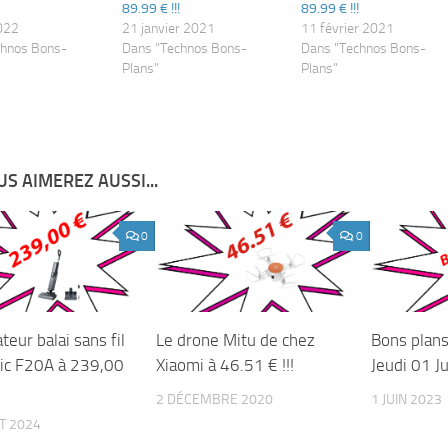
89.99 € !!!
89.99 € !!!
2022
21 janvier 2021
11 février 2021
chnos Bons-
Dans "Technos Bons-
Dans "Technos Bons-
Plans"
Plans"
S AIMEREZ AUSSI...
0
0
ateur balai sans fil
Le drone Mitu de chez
Bons plan
ic F20A à 239,00
Xiaomi à 46.51 € !!!
Jeudi 01 Ju
2 DÉCEMBRE 2020
1 JUIN 2023
ET 2024