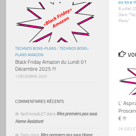
69.99 € !!!
8 juillet 
Dans "Te
Plans"
TECHNOS BONS-PLANS
/
TECHNOS BONS-
VOU
PLANS AMAZON
Black Friday Amazon du Lundi 01
Décembre 2025 !!!
1 DÉCEMBRE 2025
COMMENTAIRES RÉCENTS
L’ Aspir
Proscen
technoseb27
dans
Mes premiers pas sous
€ !!!
Home Assistant
26 JUILL
Felix
dans
Mes premiers pas sous Home