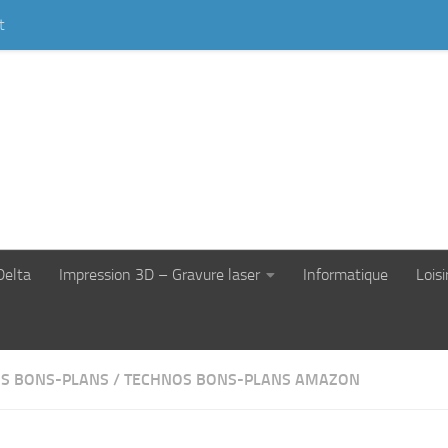
t
Delta
Impression 3D – Gravure laser
Informatique
Loisi
S BONS-PLANS
/
TECHNOS BONS-PLANS AMAZON