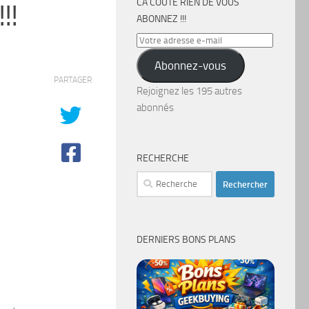
CA COÛTE RIEN DE VOUS
!!
ABONNEZ !!!
Votre
adresse
Abonnez-vous
e-
PARTAGER
mail
Rejoignez les 195 autres
abonnés
RECHERCHE
Rechercher :
DERNIERS BONS PLANS