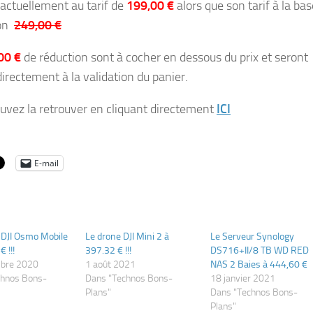
 actuellement au tarif de
199,00 €
alors que son tarif à la bas
ron
249,00 €
00 €
de réduction sont à cocher en dessous du prix et seront
directement à la validation du panier.
uvez la retrouver en cliquant directement
ICI
E-mail
 DJI Osmo Mobile
Le drone DJI Mini 2 à
Le Serveur Synology
 !!!
397.32 € !!!
DS716+II/8 TB WD RED
bre 2020
1 août 2021
NAS 2 Baies à 444,60 €
chnos Bons-
Dans "Technos Bons-
18 janvier 2021
Plans"
Dans "Technos Bons-
Plans"