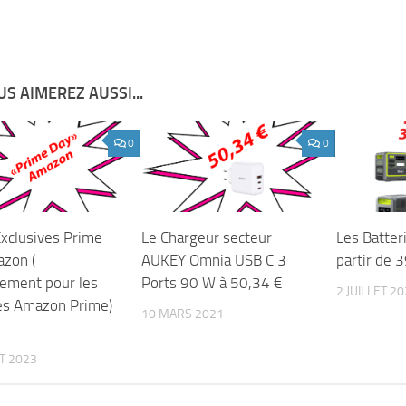
S AIMEREZ AUSSI...
0
0
Exclusives Prime
Le Chargeur secteur
Les Batter
zon (
AUKEY Omnia USB C 3
partir de 3
vement pour les
Ports 90 W à 50,34 €
2 JUILLET 2
s Amazon Prime)
10 MARS 2021
ET 2023