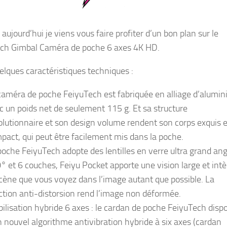
aujourd’hui je viens vous faire profiter d’un bon plan sur le
ch Gimbal Caméra de poche 6 axes 4K HD.
uelques caractéristiques techniques :
caméra de poche FeiyuTech est fabriquée en alliage d’alumin
c un poids net de seulement 115 g. Et sa structure
olutionnaire et son design volume rendent son corps exquis e
pact, qui peut être facilement mis dans la poche.
poche FeiyuTech adopte des lentilles en verre ultra grand ang
° et 6 couches, Feiyu Pocket apporte une vision large et int
scène que vous voyez dans l’image autant que possible. La
ction anti-distorsion rend l’image non déformée.
bilisation hybride 6 axes : le cardan de poche FeiyuTech disp
n nouvel algorithme antivibration hybride à six axes (cardan