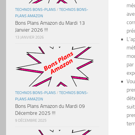
méc
TECHNOS BONS-PLANS
/
TECHNOS BONS-
ave
PLANS AMAZON
cor
Bons Plans Amazon du Mardi 13
Janvier 2026 !!!
pré
13 JANVIER 2026
L’a
mét
mod
par
exp
Vou
pre
TECHNOS BONS-PLANS
/
TECHNOS BONS-
dét
PLANS AMAZON
Bons Plans Amazon du Mardi 09
sui
Décembre 2025 !!!
pre
9 DÉCEMBRE 2025
tem