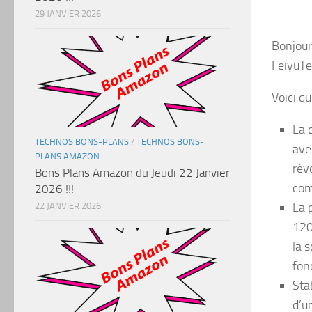
29 JANVIER 2026
Bonjour 
FeiyuTe
Voici q
La 
TECHNOS BONS-PLANS
/
TECHNOS BONS-
ave
PLANS AMAZON
rév
Bons Plans Amazon du Jeudi 22 Janvier
com
2026 !!!
La 
22 JANVIER 2026
120
la 
fon
Sta
d’u