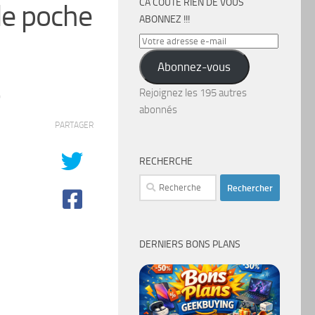
CA COÛTE RIEN DE VOUS
de poche
ABONNEZ !!!
Votre
adresse
Abonnez-vous
e-
mail
Rejoignez les 195 autres
0
abonnés
PARTAGER
RECHERCHE
Rechercher :
DERNIERS BONS PLANS