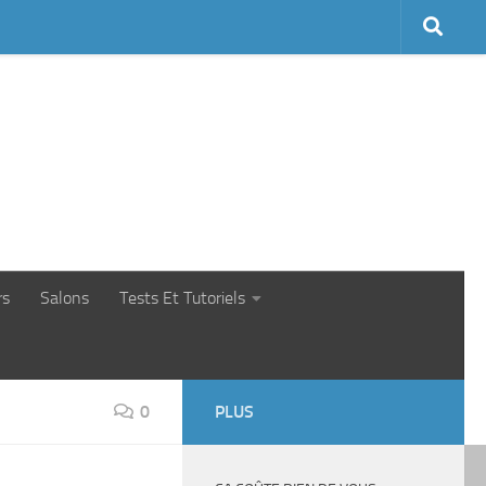
rs
Salons
Tests Et Tutoriels
0
PLUS