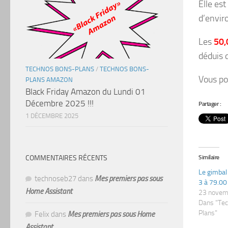
Elle est
d’envi
Les
50,
déduis 
TECHNOS BONS-PLANS
/
TECHNOS BONS-
Vous po
PLANS AMAZON
Black Friday Amazon du Lundi 01
Décembre 2025 !!!
Partager :
1 DÉCEMBRE 2025
COMMENTAIRES RÉCENTS
Similaire
Le gimbal
technoseb27
dans
Mes premiers pas sous
3 à 79.00 €
Home Assistant
23 novem
Dans "Te
Plans"
Felix
dans
Mes premiers pas sous Home
Assistant