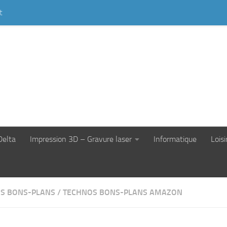
t
Delta
Impression 3D – Gravure laser
Informatique
Loisi
S BONS-PLANS
/
TECHNOS BONS-PLANS AMAZON