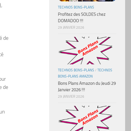
),
TECHNOS BONS-PLANS
Profitez des SOLDES chez
DOMADOO !!!
29 JANVIER 2026
é de
té
TECHNOS BONS-PLANS
/
TECHNOS
BONS-PLANS AMAZON
our
Bons Plans Amazon du Jeudi 29
e de
Janvier 2026 !!!
29 JANVIER 2026
 un