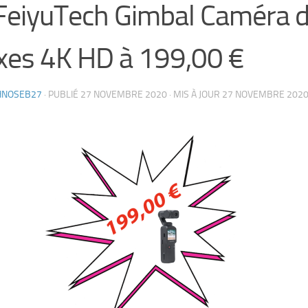
FeiyuTech Gimbal Caméra 
xes 4K HD à 199,00 €
HNOSEB27
· PUBLIÉ
27 NOVEMBRE 2020
· MIS À JOUR
27 NOVEMBRE 202