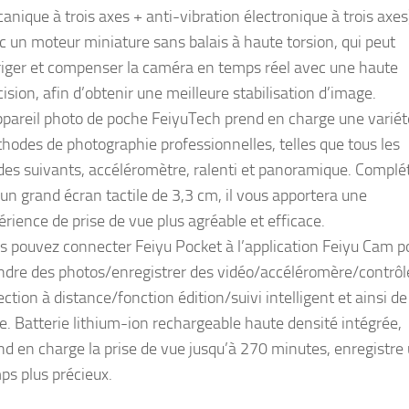
anique à trois axes + anti-vibration électronique à trois axes
c un moteur miniature sans balais à haute torsion, qui peut
riger et compenser la caméra en temps réel avec une haute
cision, afin d’obtenir une meilleure stabilisation d’image.
ppareil photo de poche FeiyuTech prend en charge une variét
hodes de photographie professionnelles, telles que tous les
es suivants, accéléromètre, ralenti et panoramique. Complé
 un grand écran tactile de 3,3 cm, il vous apportera une
érience de prise de vue plus agréable et efficace.
s pouvez connecter Feiyu Pocket à l’application Feiyu Cam p
ndre des photos/enregistrer des vidéo/accéléromère/contrôl
ection à distance/fonction édition/suivi intelligent et ainsi de
te. Batterie lithium-ion rechargeable haute densité intégrée,
nd en charge la prise de vue jusqu’à 270 minutes, enregistre
ps plus précieux.