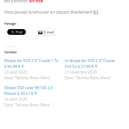
est d’environ
61.19 €
Vous pouvez la retrouver en cliquant directement
ICI
Partager :
E-mail
Similaire
Disque dur SSD 2.5″ Crucial 1 To
Le disque dur SSD 2.5″ Crucial
à 94.99 € !!!
240 Go à 27.90 € !!!
23 août 2020
27 novembre 2020
Dans "Technos Bons-Plans"
Dans "Technos Bons-Plans"
Disque SSD Lexar NS100 2,5
Pouces à 30.47 € !!!
24 août 2020
Dans "Technos Bons-Plans"