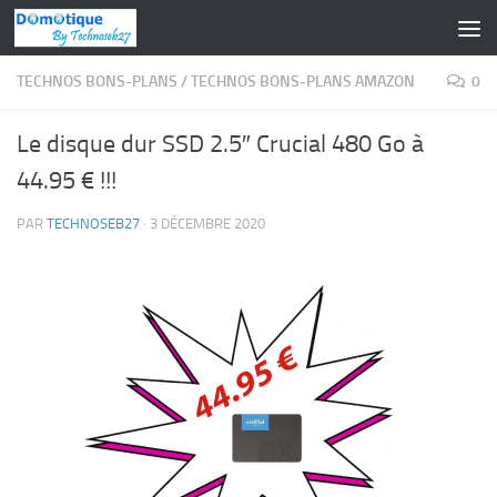
Skip to content
TECHNOS BONS-PLANS
/
TECHNOS BONS-PLANS AMAZON
0
Le disque dur SSD 2.5″ Crucial 480 Go à
44.95 € !!!
PAR
TECHNOSEB27
·
3 DÉCEMBRE 2020