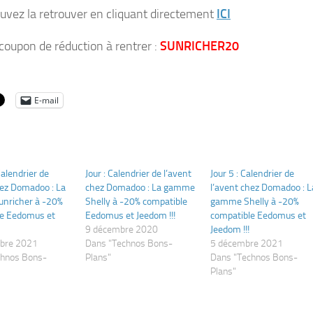
uvez la retrouver en cliquant directement
ICI
 coupon de réduction à rentrer :
SUNRICHER20
E-mail
Calendrier de
Jour : Calendrier de l’avent
Jour 5 : Calendrier de
hez Domadoo : La
chez Domadoo : La gamme
l’avent chez Domadoo : L
nricher à -20%
Shelly à -20% compatible
gamme Shelly à -20%
le Eedomus et
Eedomus et Jeedom !!!
compatible Eedomus et
9 décembre 2020
Jeedom !!!
bre 2021
Dans "Technos Bons-
5 décembre 2021
chnos Bons-
Plans"
Dans "Technos Bons-
Plans"