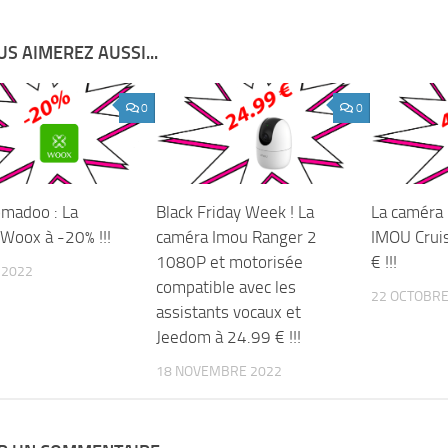
S AIMEREZ AUSSI...
0
0
madoo : La
Black Friday Week ! La
La caméra 
oox à -20% !!!
caméra Imou Ranger 2
IMOU Crui
1080P et motorisée
€ !!!
 2022
compatible avec les
22 OCTOBRE
assistants vocaux et
Jeedom à 24.99 € !!!
18 NOVEMBRE 2022