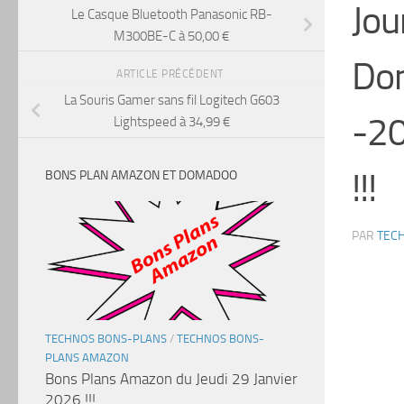
Jou
Le Casque Bluetooth Panasonic RB-
M300BE-C à 50,00 €
Dom
ARTICLE PRÉCÉDENT
La Souris Gamer sans fil Logitech G603
-20
Lightspeed à 34,99 €
!!!
BONS PLAN AMAZON ET DOMADOO
PAR
TEC
TECHNOS BONS-PLANS
/
TECHNOS BONS-
PLANS AMAZON
Bons Plans Amazon du Jeudi 29 Janvier
2026 !!!