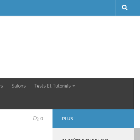
rs
Salons
Tests Et Tutoriels
0
PLUS