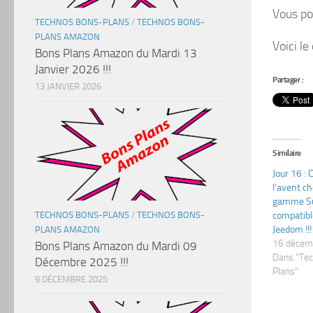
Vous po
TECHNOS BONS-PLANS
/
TECHNOS BONS-
PLANS AMAZON
Voici le
Bons Plans Amazon du Mardi 13
Janvier 2026 !!!
Partager :
13 JANVIER 2026
Similaire
Jour 16 : 
l’avent c
gamme Su
TECHNOS BONS-PLANS
/
TECHNOS BONS-
compatib
Jeedom !!!
PLANS AMAZON
16 décem
Bons Plans Amazon du Mardi 09
Dans "Te
Décembre 2025 !!!
Plans"
9 DÉCEMBRE 2025