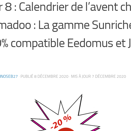
r 8 : Calendrier de l’avent c
adoo : La gamme Sunriche
% compatible Eedomus et
HNOSEB27
· PUBLIÉ
8 DÉCEMBRE 2020
· MIS À JOUR
7 DÉCEMBRE 2020