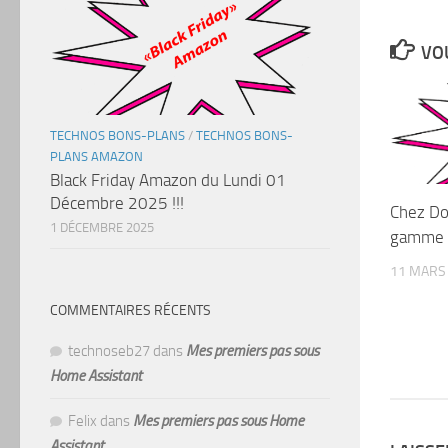
VOU
TECHNOS BONS-PLANS
/
TECHNOS BONS-
PLANS AMAZON
Black Friday Amazon du Lundi 01
Décembre 2025 !!!
Chez Do
1 DÉCEMBRE 2025
gamme W
11 MARS
COMMENTAIRES RÉCENTS
technoseb27
dans
Mes premiers pas sous
Home Assistant
Felix
dans
Mes premiers pas sous Home
Assistant