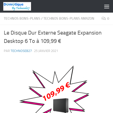
Skip to content
TECHNOS BONS-PLANS
/
TECHNOS BONS-PLANS AMAZON
0
Le Disque Dur Externe Seagate Expansion
Desktop 6 To à 109,99 €
PAR
TECHNOSEB27
·
25 JANVIER 2021