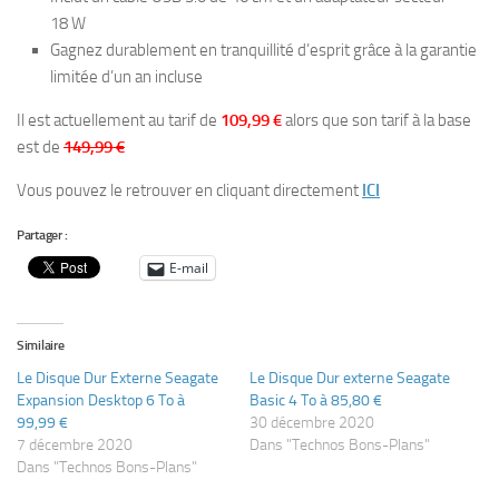
18 W
Gagnez durablement en tranquillité d’esprit grâce à la garantie
limitée d’un an incluse
Il est actuellement au tarif de
109,99 €
alors que son tarif à la base
est de
149,99 €
Vous pouvez le retrouver en cliquant directement
ICI
Partager :
E-mail
Similaire
Le Disque Dur Externe Seagate
Le Disque Dur externe Seagate
Expansion Desktop 6 To à
Basic 4 To à 85,80 €
99,99 €
30 décembre 2020
7 décembre 2020
Dans "Technos Bons-Plans"
Dans "Technos Bons-Plans"