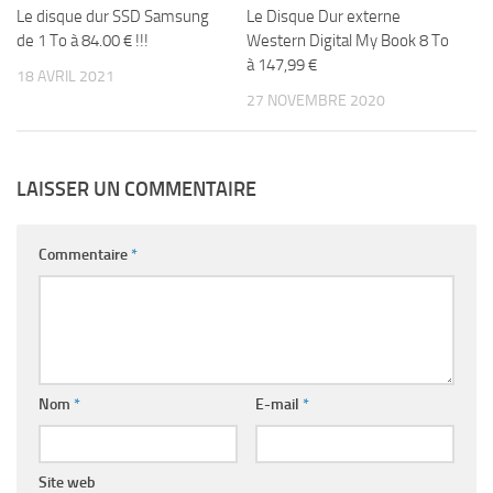
Le disque dur SSD Samsung
Le Disque Dur externe
de 1 To à 84.00 € !!!
Western Digital My Book 8 To
à 147,99 €
18 AVRIL 2021
27 NOVEMBRE 2020
LAISSER UN COMMENTAIRE
Commentaire
*
Nom
*
E-mail
*
Site web